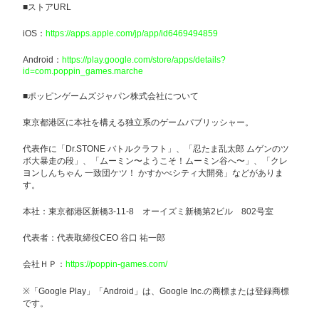
■ストアURL
iOS：
https://apps.apple.com/jp/app/id6469494859
Android：
https://play.google.com/store/apps/details?
id=com.poppin_games.marche
■ポッピンゲームズジャパン株式会社について
東京都港区に本社を構える独立系のゲームパブリッシャー。
代表作に「Dr.STONE バトルクラフト」、「忍たま乱太郎 ムゲンのツ
ボ大暴走の段」、「ムーミン〜ようこそ！ムーミン谷へ〜」、「クレ
ヨンしんちゃん 一致団ケツ！ かすかべシティ大開発」などがありま
す。
本社：東京都港区新橋3-11-8 オーイズミ新橋第2ビル 802号室
代表者：代表取締役CEO 谷口 祐一郎
会社ＨＰ：
https://poppin-games.com/
※「Google Play」「Android」は、Google Inc.の商標または登録商標
です。