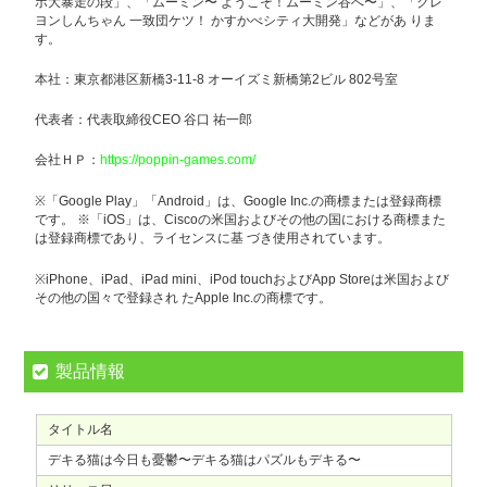
ボ大暴走の段」、「ムーミン〜 ようこそ！ムーミン谷へ〜」、「クレ
ヨンしんちゃん 一致団ケツ！ かすかべシティ大開発」などがあ りま
す。
本社：東京都港区新橋3-11-8 オーイズミ新橋第2ビル 802号室
代表者：代表取締役CEO 谷口 祐一郎
会社ＨＰ：
https://poppin-games.com/
※「Google Play」「Android」は、Google Inc.の商標または登録商標
です。 ※「iOS」は、Ciscoの米国およびその他の国における商標また
は登録商標であり、ライセンスに基 づき使用されています。
※iPhone、iPad、iPad mini、iPod touchおよびApp Storeは米国および
その他の国々で登録され たApple Inc.の商標です。
製品情報
タイトル名
デキる猫は今日も憂鬱〜デキる猫はパズルもデキる〜