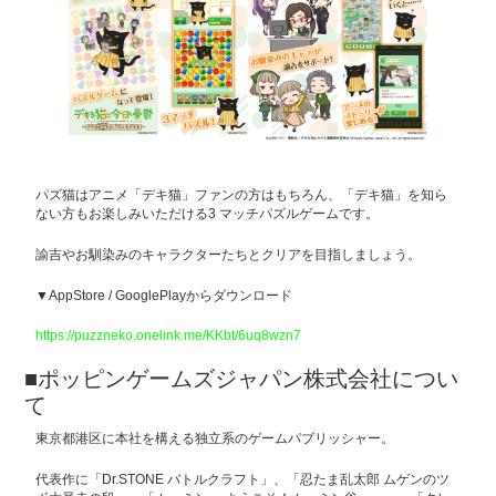
パズ猫はアニメ「デキ猫」ファンの方はもちろん、「デキ猫」を知ら
ない方もお楽しみいただける3 マッチパズルゲームです。
諭吉やお馴染みのキャラクターたちとクリアを目指しましょう。
▼AppStore / GooglePlayからダウンロード
https://puzzneko.onelink.me/KKbt/6uq8wzn7
■ポッピンゲームズジャパン株式会社につい
て
東京都港区に本社を構える独立系のゲームパブリッシャー。
代表作に「Dr.STONE バトルクラフト」、「忍たま乱太郎 ムゲンのツ