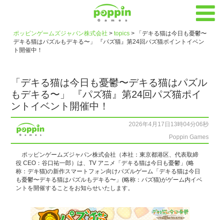
ポッピンゲームズジャパン株式会社
>
topics
>
「デキる猫は今日も憂鬱〜
デキる猫はパズルもデキる〜」 『パズ猫』第24回パズ猫ポイントイベン
ト開催中！
「デキる猫は今日も憂鬱〜デキる猫はパズル
もデキる〜」 『パズ猫』第24回パズ猫ポイ
ントイベント開催中！
2026年4月17日13時04分06秒
Poppin Games
ポッピンゲームズジャパン株式会社（本社：東京都港区、代表取締
役 CEO：谷口祐一郎）は、TV アニメ「デキる猫は今日も憂鬱」(略
称：デキ猫)の新作スマートフォン向けパズルゲーム「デキる猫は今日
も憂鬱〜デキる猫はパズルもデキる〜」(略称：パズ猫)がゲーム内イベ
ントを開催することをお知らせいたします。