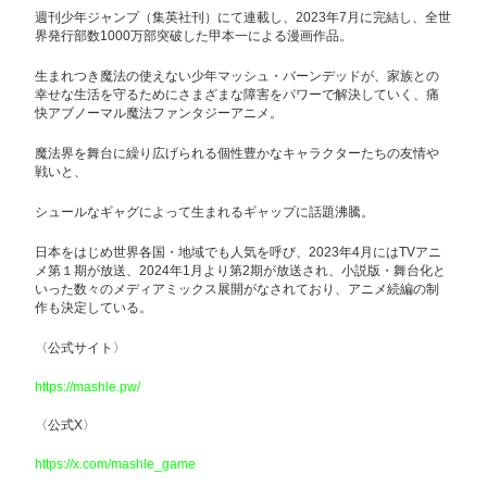
週刊少年ジャンプ（集英社刊）にて連載し、2023年7月に完結し、全世
界発行部数1000万部突破した甲本一による漫画作品。
生まれつき魔法の使えない少年マッシュ・バーンデッドが、家族との
幸せな生活を守るためにさまざまな障害をパワーで解決していく、痛
快アブノーマル魔法ファンタジーアニメ。
魔法界を舞台に繰り広げられる個性豊かなキャラクターたちの友情や
戦いと、
シュールなギャグによって生まれるギャップに話題沸騰。
日本をはじめ世界各国・地域でも人気を呼び、2023年4月にはTVアニ
メ第１期が放送、2024年1月より第2期が放送され、小説版・舞台化と
いった数々のメディアミックス展開がなされており、アニメ続編の制
作も決定している。
〈公式サイト〉
https://mashle.pw/
〈公式X〉
https://x.com/mashle_game