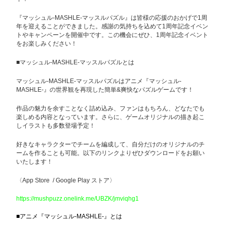
『マッシュル-MASHLE-マッスルパズル』は皆様の応援のおかげで1周
年を迎えることができました。感謝の気持ちを込めて1周年記念イベン
トやキャンペーンを開催中です。この機会にぜひ、1周年記念イベント
をお楽しみください！
■マッシュル-MASHLE-マッスルパズルとは
マッシュル-MASHLE-マッスルパズルはアニメ『マッシュル-
MASHLE-』の世界観を再現した簡単&爽快なパズルゲームです！
作品の魅力を余すことなく詰め込み、ファンはもちろん、どなたでも
楽しめる内容となっています。さらに、ゲームオリジナルの描き起こ
しイラストも多数登場予定！
好きなキャラクターでチームを編成して、自分だけのオリジナルのチ
ームを作ることも可能。以下のリンクよりぜひダウンロードをお願い
いたします！
〈App Store / Google Play ストア〉
https://mushpuzz.onelink.me/UBZK/jmviqhg1
■アニメ『マッシュル-MASHLE-』とは