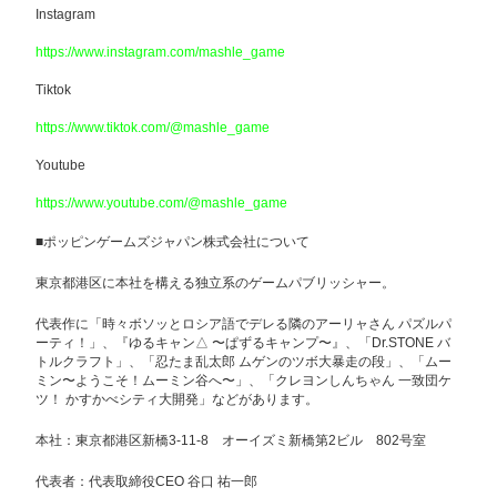
Instagram
https://www.instagram.com/mashle_game
Tiktok
https://www.tiktok.com/@mashle_game
Youtube
https://www.youtube.com/@mashle_game
■ポッピンゲームズジャパン株式会社について
東京都港区に本社を構える独立系のゲームパブリッシャー。
代表作に「時々ボソッとロシア語でデレる隣のアーリャさん パズルパ
ーティ！」、『ゆるキャン△ 〜ぱずるキャンプ〜』、「Dr.STONE バ
トルクラフト」、「忍たま乱太郎 ムゲンのツボ大暴走の段」、「ムー
ミン〜ようこそ！ムーミン谷へ〜」、「クレヨンしんちゃん 一致団ケ
ツ！ かすかべシティ大開発」などがあります。
本社：東京都港区新橋3-11-8 オーイズミ新橋第2ビル 802号室
代表者：代表取締役CEO 谷口 祐一郎