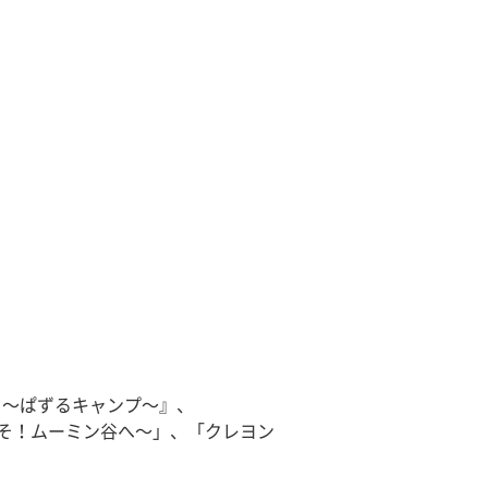
 〜ぱずるキャンプ〜』、
こそ！ムーミン谷へ〜」、「クレヨン