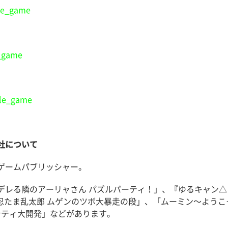
le_game
_game
le_game
社について
ゲームパブリッシャー。
デレる隣のアーリャさん パズルパーティ！」、『ゆるキャン△
」、「忍たま乱太郎 ムゲンのツボ大暴走の段」、「ムーミン〜よう
シティ大開発」などがあります。