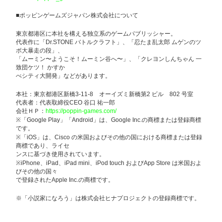
■ポッピンゲームズジャパン株式会社について
東京都港区に本社を構える独立系のゲームパブリッシャー。
代表作に「Dr.STONE バトルクラフト」、「忍たま乱太郎 ムゲンのツ
ボ大暴走の段」、
「ムーミン〜ようこそ！ムーミン谷へ〜」、「クレヨンしんちゃん 一
致団ケツ！ かすか
べシティ大開発」などがあります。
本社：東京都港区新橋3-11-8 オーイズミ新橋第2 ビル 802 号室
代表者：代表取締役CEO 谷口 祐一郎
会社ＨＰ：
https://poppin-games.com/
※「Google Play」「Android」は、Google Inc.の商標または登録商標
です。
※「iOS」は、Cisco の米国およびその他の国における商標または登録
商標であり、ライセ
ンスに基づき使用されています。
※iPhone、iPad、iPad mini、iPod touch およびApp Store は米国およ
びその他の国々
で登録されたApple Inc.の商標です。
※「小説家になろう」は株式会社ヒナプロジェクトの登録商標です。