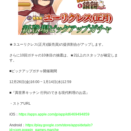
★３ユーリクレス(正月)(販売員)の提供割合がアップします。
さらに10回ガチャの10体目の抽選は、★2以上のスタッフが確定しま
す。
■ピックアップガチャ開催期間
12月26日(金)16:00 ~ 1月14日(水)12:59
■『異世界キッチン 行列のできる現代料理のお店』
・ストアURL
iOS：
https://apps.apple.com/jp/app/id6469494859
Android：
https://play.google.com/store/apps/details?
id=com.poppin_games.marche