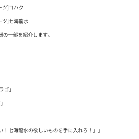
ーツ]コハク
ーツ]七海龍水
酬の一部を紹介します。
ドラゴ」
帯」
」
お祝い！七海龍水の欲しいものを手に入れろ！」」