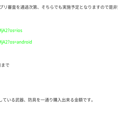
 Playのアプリ審査を通過次第、そちらでも実施予定となりますの
MjA2?os=ios
2MjA2?os=android
前日まで
している武器、防具を一通り購入出来る金額です。