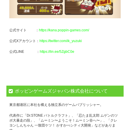
公式サイト ：
https://kana.poppin-games.com/
公式Xアカウント：
https://twitter.com/ik_yuzuki
公式LINE ：
https://lin.ee/5ZgbC0e
ポッピンゲームズジャパン株式会社について
東京都港区に本社を構える独立系のゲームパブリッシャー。
代表作に「Dr.STONE バトルクラフト」、「忍たま乱太郎 ムゲンのツ
ボ大暴走の段」、「ムーミン〜ようこそ！ムーミン谷へ〜」、「クレ
ヨンしんちゃん 一致団ケツ！ かすかべシティ大開発」などがありま