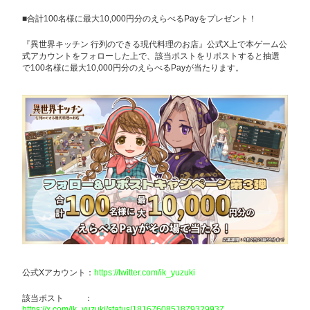
■合計100名様に最大10,000円分のえらべるPayをプレゼント！
『異世界キッチン 行列のできる現代料理のお店』公式X上で本ゲーム公
式アカウントをフォローした上で、該当ポストをリポストすると抽選
で100名様に最大10,000円分のえらべるPayが当たります。
公式Xアカウント：
https://twitter.com/ik_yuzuki
該当ポスト ：
https://x.com/ik_yuzuki/status/1816760851879329937