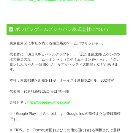
ポッピンゲームズジャパン株式会社について
東京都港区に本社を構える独立系のゲームパブリッシャー。
代表作に「Dr.STONE バトルクラフト」、「忍たま乱太郎 ムゲンのツ
ボ大暴走の段」、「ムーミン〜ようこそ！ムーミン谷へ〜」、「クレ
ヨンしんちゃん 一致団ケツ！ かすかべシティ大開発」などがありま
す。
本社：東京都港区新橋3-11-8 オーイズミ新橋第2ビル 802号室
代表者：代表取締役CEO 谷口 祐一郎
会社ＨＰ：
https://poppin-games.com/
※「Google Play」「Android」は、Google Inc.の商標または登録商標
です。
※「iOS」は、Ciscoの米国およびその他の国における商標または登録