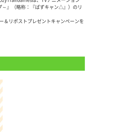
railGamesは、TVアニメーション
ンプ～』（略称：『ぱずキャン△』）のリ
ォロー＆リポストプレゼントキャンペーンを