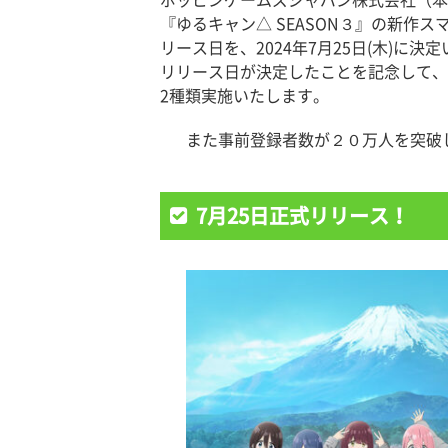
ポッピンゲームズジャパン株式会社（本社：
『ゆるキャン△ SEASON３』の新作
リース日を、2024年7月25日(木)に決
リリース日が決定したことを記念して、A
2種類実施いたします。
また事前登録者数が２０万人を突破
7月25日正式リリース！