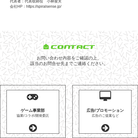
代表者：代表取締役 小林俊夫
会社HP：
https://spiralsense.jp/
CONTACT
お問い合わせ内容をご確認の上、
該当のお問合せ先までご連絡ください。
ゲーム事業部
広告/プロモーション
協業/コラボ/開発委託
広告のご提案など