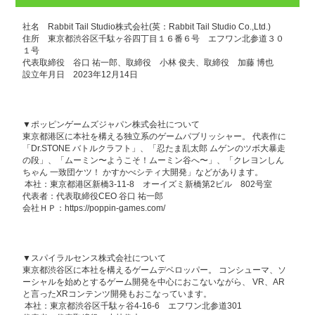
社名 Rabbit Tail Studio株式会社(英：Rabbit Tail Studio Co.,Ltd.)
住所 東京都渋谷区千駄ヶ谷四丁目１６番６号 エフワン北参道３０
１号
代表取締役 谷口 祐一郎、取締役 小林 俊夫、取締役 加藤 博也
設立年月日 2023年12月14日
▼ポッピンゲームズジャパン株式会社について
東京都港区に本社を構える独立系のゲームパブリッシャー。 代表作に
「Dr.STONE バトルクラフト」、「忍たま乱太郎 ムゲンのツボ大暴走
の段」、「ムーミン〜ようこそ！ムーミン谷へ〜」、「クレヨンしん
ちゃん 一致団ケツ！ かすかべシティ大開発」などがあります。
本社：東京都港区新橋3-11-8 オーイズミ新橋第2ビル 802号室
代表者：代表取締役CEO 谷口 祐一郎
会社ＨＰ：
https://poppin-games.com/
▼スパイラルセンス株式会社について
東京都渋谷区に本社を構えるゲームデベロッパー。 コンシューマ、ソ
ーシャルを始めとするゲーム開発を中心におこないながら、 VR、AR
と言ったXRコンテンツ開発もおこなっています。
本社：東京都渋谷区千駄ヶ谷4-16-6 エフワン北参道301