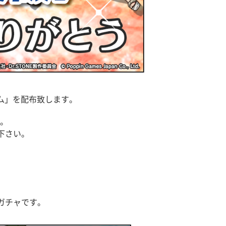
ェム」を配布致します。
す。
下さい。
プガチャです。