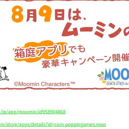
om/jp/app/moomin/id958904868
com/store/apps/details?id=com.poppingames.moo