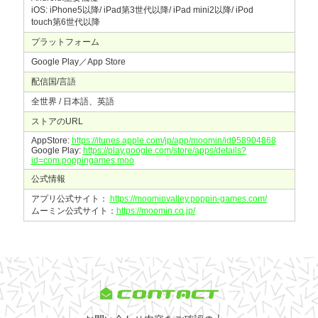
iOS: iPhone5以降/ iPad第3世代以降/ iPad mini2以降/ iPod
touch第6世代以降
プラットフォーム
Google Play／App Store
配信国/言語
全世界 / 日本語、英語
ストアのURL
AppStore:
https://itunes.apple.com/jp/app/moomin/id958904868
Google Play:
https://play.google.com/store/apps/details?
id=com.poppingames.moo
公式情報
アプリ公式サイト：
https://moominvalley.poppin-games.com/
ムーミン公式サイト：
https://moomin.co.jp/
CONTACT