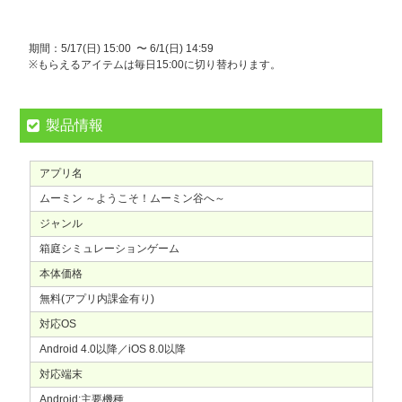
期間：5/17(日) 15:00 〜 6/1(日) 14:59
※もらえるアイテムは毎日15:00に切り替わります。
製品情報
アプリ名
ムーミン ～ようこそ！ムーミン谷へ～
ジャンル
箱庭シミュレーションゲーム
本体価格
無料(アプリ内課金有り)
対応OS
Android 4.0以降／iOS 8.0以降
対応端末
Android:主要機種