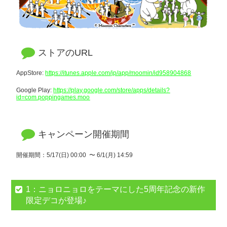
ストアのURL
AppStore:
https://itunes.apple.com/jp/app/moomin/id958904868
Google Play:
https://play.google.com/store/apps/details?
id=com.poppingames.moo
キャンペーン開催期間
開催期間：5/17(日) 00:00 〜 6/1(月) 14:59
1：
ニョロニョロをテーマにした5周年記念の新作
限定デコが登場♪